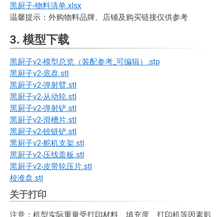
黑厨子-物料清单.xlsx
温馨提示：外购物料品牌、店铺及购买链接仅供参考
3. 模型下载
黑厨子v2-模型总览（装配参考_可编辑）.stp
黑厨子v2-底盘.stl
黑厨子v2-弹射臂.stl
黑厨子v2-从动轮.stl
黑厨子v2-弹射铲.stl
黑厨子v2-滑槽片.stl
黑厨子v2-铰链铲.stl
黑厨子v2-舵机支架.stl
黑厨子v2-压线盖板.stl
黑厨子v2-皮带轮压片.stl
校准盘.stl
关于打印
注意：机型实际重量受打印材料、填充度、打印机等因素影