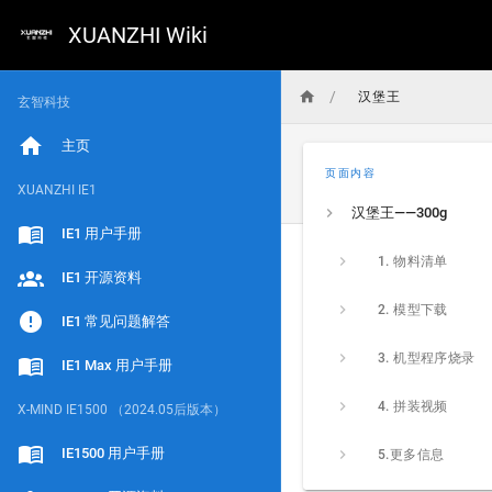
XUANZHI Wiki
/
汉堡王
玄智科技
主页
页面内容
XUANZHI IE1
汉堡王——300g
IE1 用户手册
1. 物料清单
IE1 开源资料
2. 模型下载
IE1 常见问题解答
3. 机型程序烧录
IE1 Max 用户手册
4. 拼装视频
X-MIND IE1500 （2024.05后版本）
IE1500 用户手册
5.更多信息